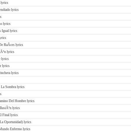
lyrics
ndiado lyrics
cs
o lyrics
 Igual lyrics
yrics
e RaÃ­ces lyrics
Ã³n lyrics
lyrics
 lyrics
nchera lyrics
La Sombra lyrics
cs
amino Del Hombre lyrics
lusiÃ³n lyrics
 Final lyrics
La Oportunidad) lyrics
Mundo Enfermo lyrics