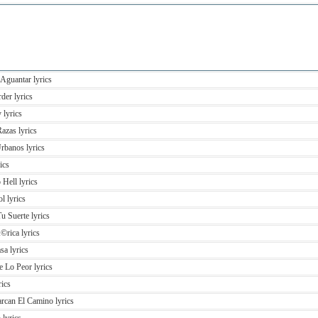
Aguantar lyrics
der lyrics
 lyrics
azas lyrics
rbanos lyrics
ics
Hell lyrics
l lyrics
 Suerte lyrics
rica lyrics
a lyrics
 Lo Peor lyrics
ics
rcan El Camino lyrics