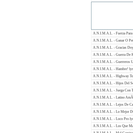
A.N.I.M.A.L. - Fuerza Para 
A.N.I.M.A.L. - Ganar O Per
A.N.I.M.A.L. - Gracias Doy
A.N.I.M.A.L. - Guerra De R
A.N.I.M.A.L. - Guerreros U
A.N.I.M.A.L. - Hambre! lyr
A.N.I.M.A.L. - Highway To 
A.N.I.M.A.L. - Hijos Del So
A.N.I.M.A.L. - Juega Con Tu
A.N.I.M.A.L. - Latino AmÃ©
A.N.I.M.A.L. - Lejos De Cas
A.N.I.M.A.L. - Lo Mejor De
A.N.I.M.A.L. - Loco Pro lyr
A.N.I.M.A.L. - Los Que Ma