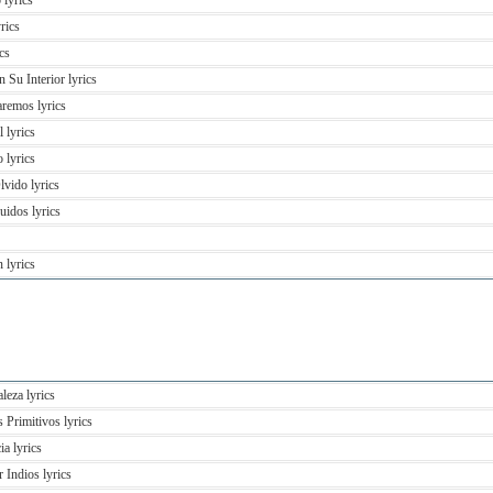
lyrics
rics
cs
Su Interior lyrics
remos lyrics
 lyrics
 lyrics
vido lyrics
idos lyrics
 lyrics
leza lyrics
 Primitivos lyrics
a lyrics
 Indios lyrics