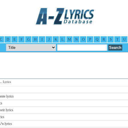
C
D
E
F
G
H
I
J
K
L
M
N
O
P
Q
R
S
T
U
 Lyrics
nte lyrics
cs
rir lyrics
rics
³n lyrics