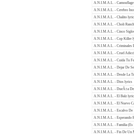
A.N.I.M.A.L. - Camouflage 
A.N.I.M.A.L. - Cerebro Ince
A.N.I.M.A.L. - Chalito lyri
A.N.I.M.A.L. - Choli Ranch
A.N.I.M.A.L. - Cinco Siglos
A.N.I.M.A.L. - Cop Killer l
A.N.I.M.A.L. - Criminales D
A.N.I.M.A.L. - Cruel Adicci
A.N.I.M.A.L. - Cuida Tu Fe 
A.N.I.M.A.L. - Dejar De Ser
A.N.I.M.A.L. - Desde La Tri
A.N.I.M.A.L. - Dios lyrics
A.N.I.M.A.L. - DueÃ±a De 
A.N.I.M.A.L. - El Balz lyri
A.N.I.M.A.L. - El Nuevo C
A.N.I.M.A.L. - Escalvo De I
A.N.I.M.A.L. - Esperando El
A.N.I.M.A.L. - Familia (Es 
A.N.I.M.A.L. - Fin De Un 