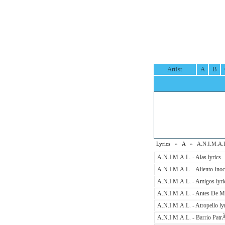
Artist
A
B
Lyrics
»
A
» A.N.I.M.A.L.
A.N.I.M.A.L. - Alas lyrics
A.N.I.M.A.L. - Aliento Inoce
A.N.I.M.A.L. - Amigos lyri
A.N.I.M.A.L. - Antes De Mo
A.N.I.M.A.L. - Atropello ly
A.N.I.M.A.L. - Barrio PatrÃ