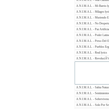
A.N.I.M.A.L. - Mal Camino 
A.N.I.M.A.L. - Mi Barrio ly
A.N.I.M.A.L. - Milagro lyri
A.N.I.M.A.L. - Muriendo En 
A.N.I.M.A.L. - No Desperta
A.N.I.M.A.L. - Paz Artificial
A.N.I.M.A.L. - Poder Latino
A.N.I.M.A.L. - Preso Del Ol
A.N.I.M.A.L. - Pueblos Ergu
A.N.I.M.A.L. - Real lyrics
A.N.I.M.A.L. - RevoluciÃ³n
A.N.I.M.A.L. - Sabia Natura
A.N.I.M.A.L. - Sentimientos
A.N.I.M.A.L. - Sobrevivenci
A.N.I.M.A.L. - Solo Por Ser