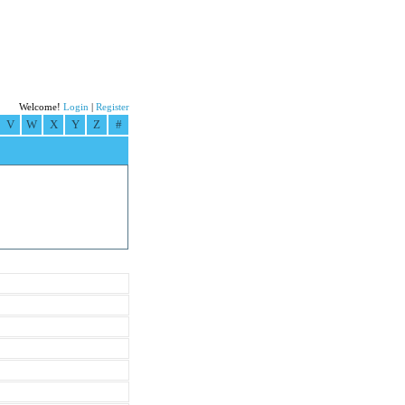
Welcome!
Login
|
Register
V
W
X
Y
Z
#