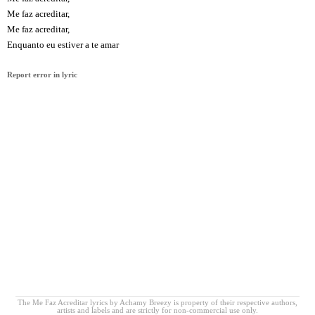
Me faz acreditar,
Me faz acreditar,
Enquanto eu estiver a te amar
Report error in lyric
The Me Faz Acreditar lyrics by Achamy Breezy is property of their respective authors,
artists and labels and are strictly for non-commercial use only.