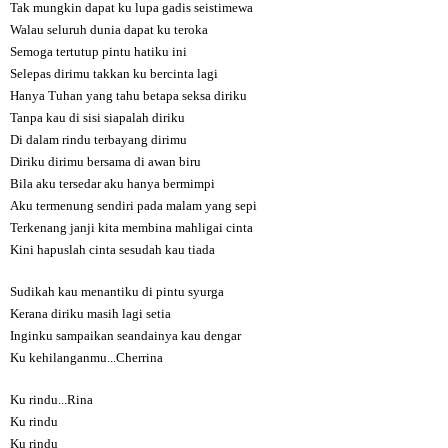
Tak mungkin dapat ku lupa gadis seistimewa
Walau seluruh dunia dapat ku teroka
Semoga tertutup pintu hatiku ini
Selepas dirimu takkan ku bercinta lagi
Hanya Tuhan yang tahu betapa seksa diriku
Tanpa kau di sisi siapalah diriku
Di dalam rindu terbayang dirimu
Diriku dirimu bersama di awan biru
Bila aku tersedar aku hanya bermimpi
Aku termenung sendiri pada malam yang sepi
Terkenang janji kita membina mahligai cinta
Kini hapuslah cinta sesudah kau tiada
Sudikah kau menantiku di pintu syurga
Kerana diriku masih lagi setia
Inginku sampaikan seandainya kau dengar
Ku kehilanganmu...Cherrina
Ku rindu...Rina
Ku rindu
Ku rindu