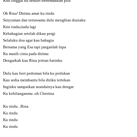
Kini tinggal ku sendiri bertemankan pilu
Oh Rina! Dirimu amat ku rindu
Senyuman dan tertawamu dulu menghias duniaku
Kini tiada,tiada lagi
Kebahagian setelah dikau pergi
Selaluku doa agar kau bahagia
Bersama yang Esa tapi janganlah lupa
Ku masih cinta pada dirimu
Dengarkah kau Rina jeritan batinku
Dulu kau beri pedoman bila ku perlukan
Kau sedia membantu bila diriku tertekan
Inginku sampaikan seandainya kau dengar
Ku kehilanganmu..oh Cherrina
Ku rindu...Rina
Ku rindu
Ku rindu
Ku rindu