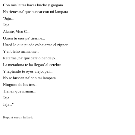
Con mis letras haces buche y gargara
No tienes na' que buscar con mi lampara
"Jaja...
Jaja...
Alante, Vico C...
Quien tu eres pa' tirarme...
Usted lo que puede es bajarme el zipper...
Y el bicho mamarme...
Retarme, pa' que carajo pendejo...
La metadona te ha llegao' al cerebro...
Y rapiando te oyes viejo, pai...
No se buscan na' con mi lampara...
Ninguno de los tres...
Tienen que mamar...
Jaja...
Jaja..."
Report error in lyric