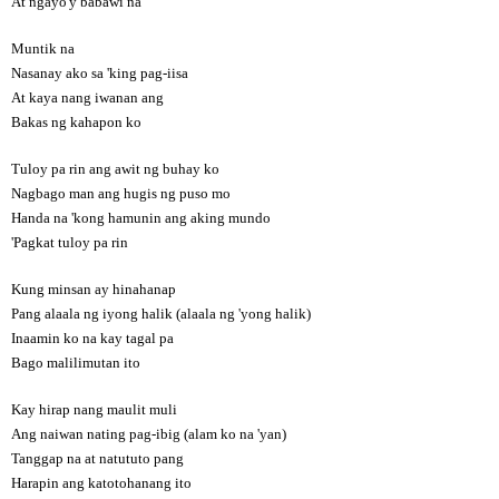
At ngayo'y babawi na
Muntik na
Nasanay ako sa 'king pag-iisa
At kaya nang iwanan ang
Bakas ng kahapon ko
Tuloy pa rin ang awit ng buhay ko
Nagbago man ang hugis ng puso mo
Handa na 'kong hamunin ang aking mundo
'Pagkat tuloy pa rin
Kung minsan ay hinahanap
Pang alaala ng iyong halik (alaala ng 'yong halik)
Inaamin ko na kay tagal pa
Bago malilimutan ito
Kay hirap nang maulit muli
Ang naiwan nating pag-ibig (alam ko na 'yan)
Tanggap na at natututo pang
Harapin ang katotohanang ito