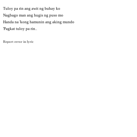
Tuloy pa rin ang awit ng buhay ko
Nagbago man ang hugis ng puso mo
Handa na 'kong hamunin ang aking mundo
'Pagkat tuloy pa rin..
Report error in lyric