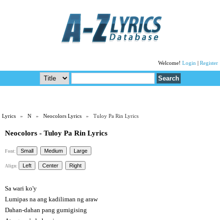
Welcome!
Login
|
Register
Lyrics
»
N
»
Neocolors Lyrics
» Tuloy Pa Rin Lyrics
Neocolors - Tuloy Pa Rin Lyrics
Font:
Align:
Sa wari ko'y
Lumipas na ang kadiliman ng araw
Dahan-dahan pang gumigising