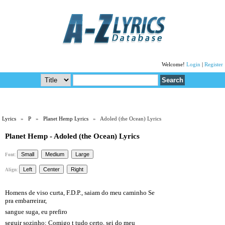
Welcome!
Login
|
Register
Lyrics
»
P
»
Planet Hemp Lyrics
» Adoled (the Ocean) Lyrics
Planet Hemp - Adoled (the Ocean) Lyrics
Font:
Align:
Homens de viso curta, F.D.P., saiam do meu caminho Se
pra embarreirar,
sangue suga, eu prefiro
seguir sozinho; Comigo t tudo certo, sei do meu