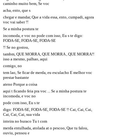
caminho muito bem, Se voc
acha, ento, que s
chegar e mandar, Que a vida essa, ento, cumpadi, agora
voc vai saber !!
Se a minha postura te
incomoda, e voc no pode com isso, Eu s te digo:
FODA-SE, FODA-SE, FODA-SE
!! Se no gostou,
tambm, QUE MORRA, QUE MORRA , QUE MORRA!!
isso a mesmo, palhao, aqui
comigo, no
tem lao, Se ficar de merda, eu esculacho E melhor voc
prestar bastante
ateno Porque a coisa
aqui t ficando feia pra voc ... Se a minha postura te
incomoda, e voc no
pode com isso, Eu s te
digo: FODA-SE, FODA-SE, FODA-SE !! Cai, Cai, Cai,
Cai, Cai, Cai, sua vida
inteira no buraco Tu t com
merda entulhada, atolada at o pescoo, Que tu falou,
ouviu, pensou e