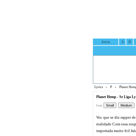
Artist
A
B
Lyrics
»
P
»
Planet Hemp
Planet Hemp - Se Liga Ly
Font:
Voc que se diz rapper de
realidade Com essa rou
importada muito fcil fal