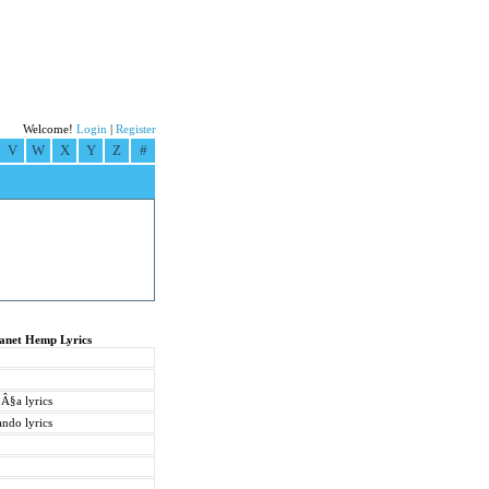
Welcome!
Login
|
Register
V
W
X
Y
Z
#
lanet Hemp Lyrics
§a lyrics
ndo lyrics