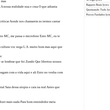
e mas
Rappers Reais lyrics
A nossa realidade nua e crua O que adianta
Queimando Tudo lyr
Porcos Fardados lyri
criticar Aonde nos chamarem ns iremos cantar
nto MC, me passa o microfone Ento MC, eu te
a cultura voc nega L.A. muito bom mas aqui que
oi
se lembrar que foi Zumbi Que libertou nossos
c
 pagam com a vida aqui e ali Ento no venha com
tal Saia dessa utopia e caia na real Antes que
 dizer mais nada Para bom entendedor meia