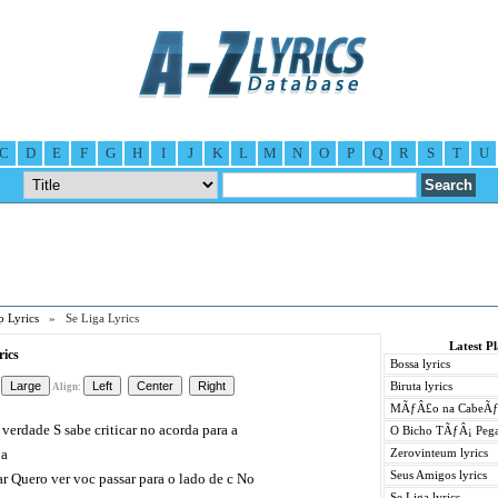
C
D
E
F
G
H
I
J
K
L
M
N
O
P
Q
R
S
T
U
 Lyrics
» Se Liga Lyrics
Latest P
rics
Bossa lyrics
Biruta lyrics
Align:
MÃƒÂ£o na CabeÃƒÂ
 verdade S sabe criticar no acorda para a
O Bicho TÃƒÂ¡ Pega
pa
Zerovinteum lyrics
Seus Amigos lyrics
ar Quero ver voc passar para o lado de c No
Se Liga lyrics