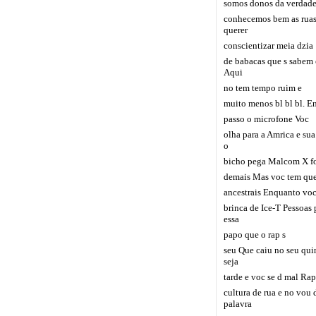
somos donos da verdad
conhecemos bem as ruas 
querer
conscientizar meia dzia
de babacas que s sabem 
Aqui
no tem tempo ruim e
muito menos bl bl bl. E
passo o microfone Voc
olha para a Amrica e su
o
bicho pega Malcom X f
demais Mas voc tem que 
ancestrais Enquanto vo
brinca de Ice-T Pessoas
essa
papo que o rap s
seu Que caiu no seu quin
seja
tarde e voc se d mal Rap
cultura de rua e no vou
palavra