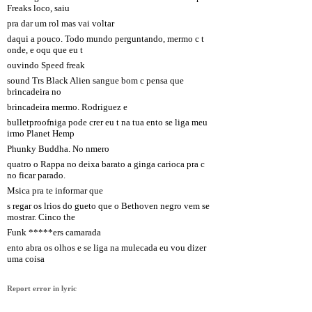
Freaks loco, saiu
pra dar um rol mas vai voltar
daqui a pouco. Todo mundo perguntando, mermo c t
onde, e oqu que eu t
ouvindo Speed freak
sound Trs Black Alien sangue bom c pensa que
brincadeira no
brincadeira mermo. Rodriguez e
bulletproofniga pode crer eu t na tua ento se liga meu
irmo Planet Hemp
Phunky Buddha. No nmero
quatro o Rappa no deixa barato a ginga carioca pra c
no ficar parado.
Msica pra te informar que
s regar os lrios do gueto que o Bethoven negro vem se
mostrar. Cinco the
Funk *****ers camarada
ento abra os olhos e se liga na mulecada eu vou dizer
uma coisa
Report error in lyric