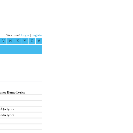
Welcome!
Login
|
Register
V
W
X
Y
Z
#
lanet Hemp Lyrics
§a lyrics
ndo lyrics