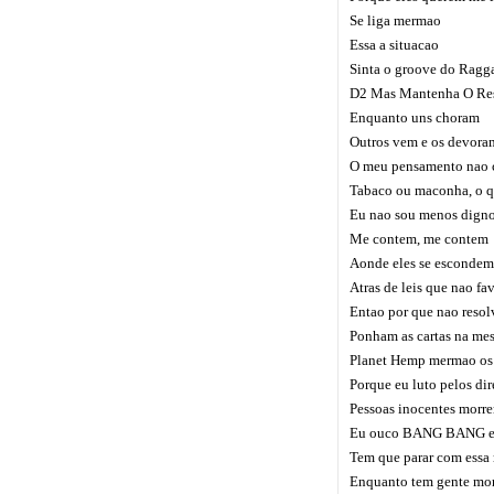
Se liga mermao
Essa a situacao
Sinta o groove do Ragga
D2 Mas Mantenha O Res
Enquanto uns choram
Outros vem e os devora
O meu pensamento nao 
Tabaco ou maconha, o q
Eu nao sou menos dign
Me contem, me contem
Aonde eles se escondem
Atras de leis que nao f
Entao por que nao reso
Ponham as cartas na mesa
Planet Hemp mermao os
Porque eu luto pelos dir
Pessoas inocentes morr
Eu ouco BANG BANG e n
Tem que parar com essa
Enquanto tem gente mor