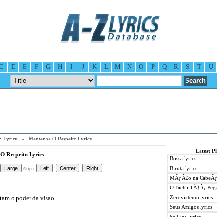
C
D
E
F
G
H
I
J
K
L
M
N
O
P
Q
R
S
T
U
 Lyrics
» Mantenha O Respeito Lyrics
Latest P
O Respeito Lyrics
Bossa lyrics
Biruta lyrics
Align:
MÃƒÂ£o na CabeÃƒÂ
O Bicho TÃƒÂ¡ Pega
tam o poder da visao
Zerovinteum lyrics
Seus Amigos lyrics
o
Se Liga lyrics