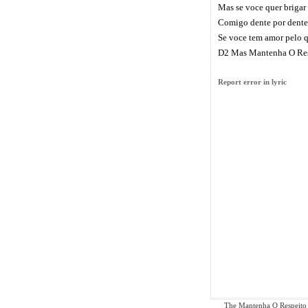
Mas se voce quer brigar
Comigo dente por dente
Se voce tem amor pelo q
D2 Mas Mantenha O Res
Report error in lyric
The Mantenha O Respeito ly