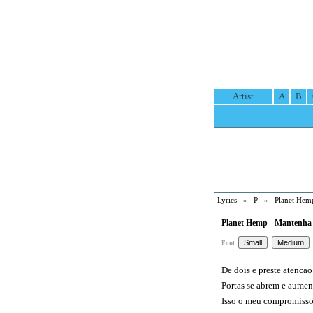
Artist
A
B
Lyrics
»
P
»
Planet Hemp
Planet Hemp - Mantenha 
Font:
De dois e preste atencao
Portas se abrem e aumen
Isso o meu compromiss