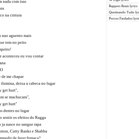
m nada com isso
Rappers Reais lyrics
ura
Queimando Tudo lyr
co na cintura
Porcos Fardados lyri
u nao aguento mais
ue tem no peito
peito!
e aconteceu eu vou contar
ana
DO
 de me chapar
 ilumina, deixa a cabeca no lugar
 get hurt",
m se machucara",
 get hurt"
s dentes no lugar
 sentir os efeitos do Ragga
 ja nasce no sangue rapa
nton, Cutty Ranks e Shabba
mpedir de fazer fumaca?