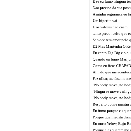
E se eu fumo ningum te
Nao preciso da sua post
A minha seguranca eu fa
Um hipcrita vai
E os valores nao caem
tanto preconceito que e
Se voce tem amor pelo q
D2 Mas Mantenha O Res
Eu canto Dig Dig e o qu
Quando eu fumo Mariju
Como eu fico: CHAPA
Alm do que me acontece
Faz olhar, me fascina me
"No body move, no body
"Ningm se move e ningu
"No body move, no body
Respeito bom e mantm o
Eu fumo porque eu quero
Porque quem gosta disso
Eu ouco Yelow, Buju Ba
Porque eles querem me i