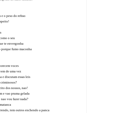
 e o peso do refrao
peito!
m
como o seu
ue te envergonha
o porque fumo maconha
avorecem voces
lvem de uma vez
 e discutam essas leis
 criminosos?
eito dos nossos, nao!
em e vao pruma gelada
ao vou fazer nada?
 matanca
rendo, tem outros enchendo a panca