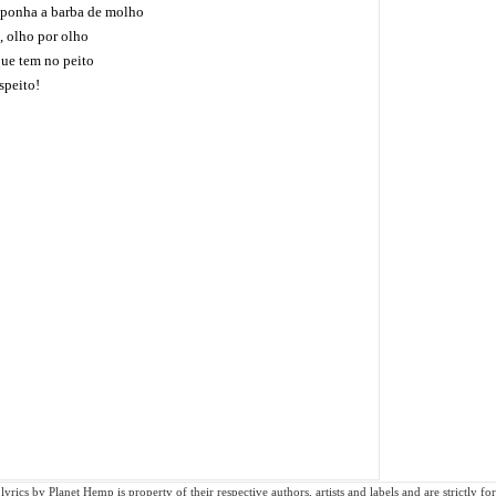
 ponha a barba de molho
, olho por olho
ue tem no peito
peito!
rics by Planet Hemp is property of their respective authors, artists and labels and are strictly f